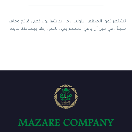
تشتهر تمور الصقعي بلونين ، في بدايتها لون ذهبي فاتح وجاف
قليلاً ، في حين أن باقي الجسم بني ، ناعم ، إنها ببساطة لذيذة