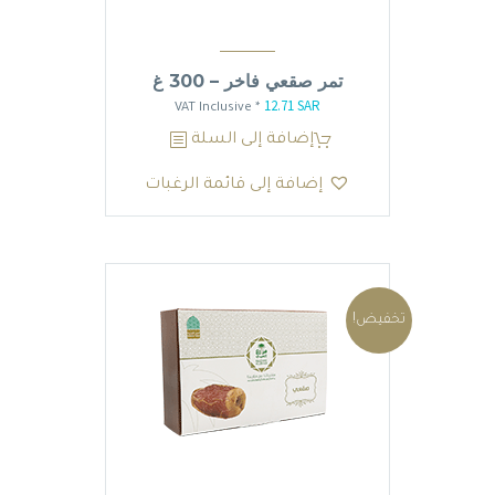
تمر صقعي فاخر – 300 غ
12.71
SAR
السعر
السعر
* VAT Inclusive
الأصلي
الحالي
إضافة إلى السلة
هو:
هو:
إضافة إلى قائمة الرغبات
12.71 SAR.
14.95 SAR.
تخفيض!