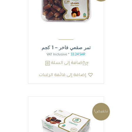
English
تمر صقعي فاخر – 1 كجم
33.24
SAR
السعر
السعر
* VAT Inclusive
الأصلي
الحالي
إضافة إلى السلة
هو:
هو:
إضافة إلى قائمة الرغبات
33.24 SAR.
39.10 SAR.
تخفيض!