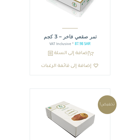
تمر صقعي فاخر – 3 كجم
87.98
SAR
السعر
السعر
* VAT Inclusive
الأصلي
الحالي
إضافة إلى السلة
هو:
هو:
إضافة إلى قائمة الرغبات
87.98 SAR.
103.50 SAR.
تخفيض!