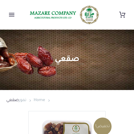
صقعي
Home
تمور
صقعي
تخفيض!