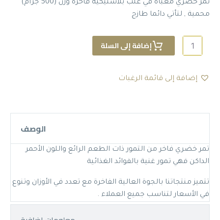
هو:
هو:
تمر خضري معبأة في علب بلاستيكية فاخرة وزن (500 جرام)
10.75 SAR.
12.65 SAR.
محمية , لتأتي دائما طازج
كمية
إضافة إلى السلة
تمر
خضري
فاخر
إضافة إلى قائمة الرغبات
-
500
غ
الوصف
تمر خضري فاخر من التمور ذات الطعم الرائع واللون الأحمر
الداكن فهي تمور غنية بالفوائد الغذائية
تتميز منتجاتنا بالجوة العالية الفاخرة مع تعدد في الأوزان وتنوع
في الأسعار لتناسب جميع العملاء .
معلومات إضافية