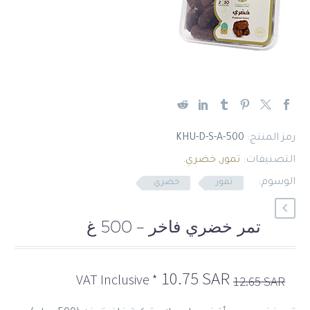
English
رمز المنتج:
KHU-D-S-A-500
التصنيفات:
تمور
,
خضري
.
الوسوم:
تمور
خضري
تمر خضري فاخر – 500 غ
السعر
السعر
10.75
SAR
* VAT Inclusive
12.65
SAR
الأصلي
الحالي