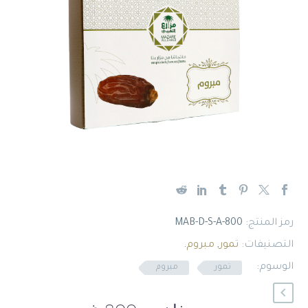
English
رمز المنتج:
MAB-D-S-A-800
التصنيفات:
تمور
,
مبروم
.
الوسوم:
تمور
مبروم