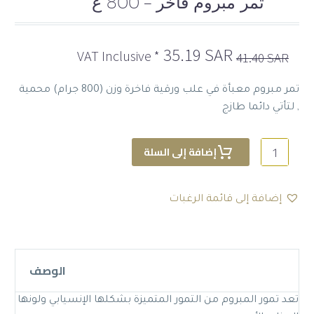
تمر مبروم فاخر – 800 غ
السعر
السعر
35.19
SAR
* VAT Inclusive
41.40
SAR
الأصلي
الحالي
هو:
هو:
تمر مبروم معبأة في علب ورقية فاخرة وزن (800 جرام) محمية
35.19 SAR.
41.40 SAR.
, لتأتي دائما طازج
كمية
إضافة إلى السلة
تمر
مبروم
فاخر
إضافة إلى قائمة الرغبات
-
800
غ
الوصف
تعد تمور المبروم من التمور المتميزة بشكلها الإنسيابي ولونها