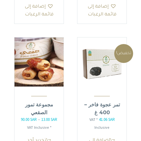
الأشكال
إضافة إلى
إضافة إلى
المختلفة
قائمة الرغبات
قائمة الرغبات
لهذا
المنتج.
يمكن
اختيار
الخيارات
تخفيض!
على
صفحة
المنتج
تمر عجوة فاخر –
مجموعة تمور
400 غ
الصقعي
90.00
SAR
13.00
SAR
41.06
SAR
السعر
السعر
نطاق
–
* VAT
الأصلي
الحالي
السعر:
* VAT Inclusive
Inclusive
هو:
هو:
من
هناك
إضافة إلى
تحديد أحد