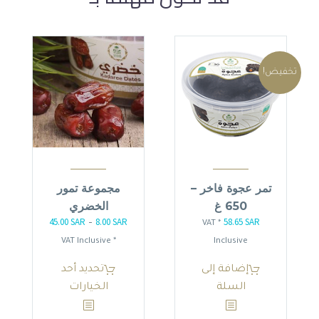
تخفيض!
تمر عجوة فاخر –
مجموعة تمور
650 غ
الخضري
45.00
SAR
8.00
SAR
58.65
SAR
السعر
السعر
نطاق
–
* VAT
الأصلي
الحالي
السعر:
* VAT Inclusive
Inclusive
هو:
هو:
من
هناك
إضافة إلى
تحديد أحد
58.65 SAR.
69.00 SAR.
العديد
السلة
الخيارات
خلال
من