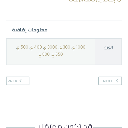
العجوة
إضافة إلى قائمة الرغبات
معلومات إضافية
الوزن
1000 غ
,
300 غ
,
3000 غ
,
400 غ
,
500 غ
,
650 غ
,
800 غ
PREV
NEXT
قد تكون مهتمًا بـ