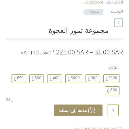
التصنيف:
مجموعات
.
الوسم:
عجوة
مجموعة تمور العجوة
نطاق
225.00
SAR
–
31.00
SAR
* VAT Inclusive
السعر:
من
الوزن
خلال
1000 غ
300 غ
3000 غ
400 غ
500 غ
650 غ
800 غ
إزالة
كمية
إضافة إلى السلة
مجموعة
تمور